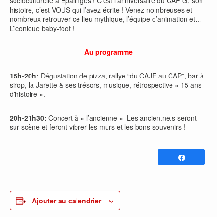
socioculturelle à Epalinges ! C’est l’anniversaire du CAP et, son
histoire, c’est VOUS qui l’avez écrite ! Venez nombreuses et
nombreux retrouver ce lieu mythique, l’équipe d’animation et…
L’iconique baby-foot !
Au programme
15h-20h:
Dégustation de pizza, rallye “du CAJE au CAP”, bar à
sirop, la Jarette & ses trésors, musique, rétrospective « 15 ans
d’histoire ».
20h-21h30:
Concert à « l’ancienne ». Les ancien.ne.s seront
sur scène et feront vibrer les murs et les bons souvenirs !
Partagez
0
PARTAGES
Ajouter au calendrier