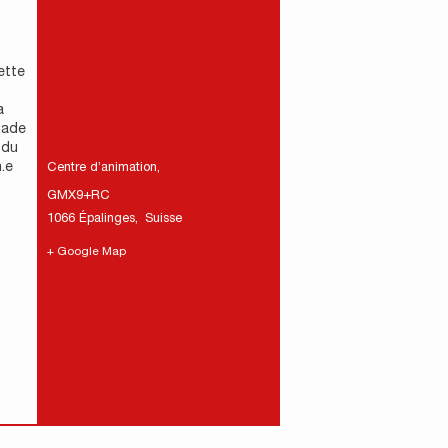
ette
a
nade
 du
.e
Centre d’animation
,
GMX9+RC
1066 Épalinges
,
Suisse
+ Google Map