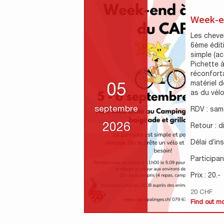
Week-e
Les cheveu
6ème édit
simple (ac
Pichette à
réconfort
matériel d
05
as du vélo 
septembre
RDV : sam
2026
Retour : 
Délai d’in
Participant
Prix : 20.-
20 CHF
Find out m