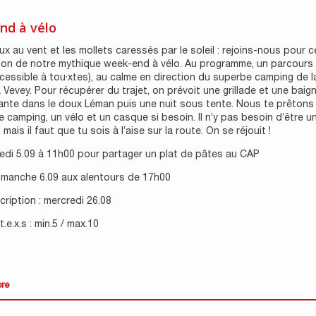
nd à vélo
x au vent et les mollets caressés par le soleil : rejoins-nous pour c
ion de notre mythique week-end à vélo. Au programme, un parcours
cessible à tou·xtes), au calme en direction du superbe camping de l
 Vevey. Pour récupérer du trajet, on prévoit une grillade et une baig
ante dans le doux Léman puis une nuit sous tente. Nous te prêtons
e camping, un vélo et un casque si besoin. Il n’y pas besoin d’être un
mais il faut que tu sois à l’aise sur la route. On se réjouit !
edi 5.09 à 11h00 pour partager un plat de pâtes au CAP
dimanche 6.09 aux alentours de 17h00
scription : mercredi 26.08
.e.x.s : min.5 / max.10
ore