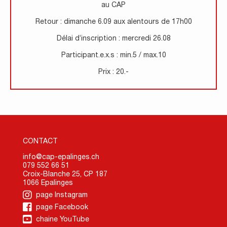
au CAP
Retour : dimanche 6.09 aux alentours de 17h00
Délai d’inscription : mercredi 26.08
Participant.e.x.s : min.5 / max.10
Prix : 20.-
CONTACT
info@cap-epalinges.ch
079 552 66 51
Croix-Blanche 25, CP 187
1066 Epalinges
page Instagram
page Facebook
chaine YouTube