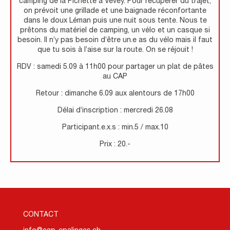
camping de la Pichette à Vevey. Pour récupérer du trajet,
on prévoit une grillade et une baignade réconfortante
dans le doux Léman puis une nuit sous tente. Nous te
prêtons du matériel de camping, un vélo et un casque si
besoin. Il n’y pas besoin d’être un.e as du vélo mais il faut
que tu sois à l’aise sur la route. On se réjouit !
RDV : samedi 5.09 à 11h00 pour partager un plat de pâtes
au CAP
Retour : dimanche 6.09 aux alentours de 17h00
Délai d’inscription : mercredi 26.08
Participant.e.x.s : min.5 / max.10
Prix : 20.-
CONTACT
info@cap-epalinges.ch