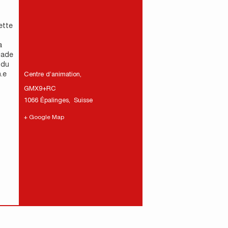
ette
a
nade
 du
.e
Centre d’animation
,
GMX9+RC
1066 Épalinges
,
Suisse
+ Google Map