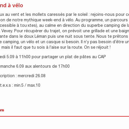
nd à vélo
x au vent et les mollets caressés par le soleil : rejoins-nous pour c
ion de notre mythique week-end à vélo. Au programme, un parcours
cessible à tou·xtes), au calme en direction du superbe camping de l
 Vevey. Pour récupérer du trajet, on prévoit une grillade et une baig
ante dans le doux Léman puis une nuit sous tente. Nous te prêtons
e camping, un vélo et un casque si besoin. Il n’y pas besoin d’être un
mais il faut que tu sois à l’aise sur la route. On se réjouit !
edi 5.09 à 11h00 pour partager un plat de pâtes au CAP
dimanche 6.09 aux alentours de 17h00
scription : mercredi 26.08
.e.x.s : min.5 / max.10
ore