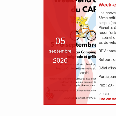
Week-e
Les cheveu
6ème édit
simple (ac
Pichette à
réconfort
matériel d
05
as du vélo 
septembre
RDV : sam
2026
Retour : 
Délai d’in
Participant
Prix : 20.-
20 CHF
Find out m