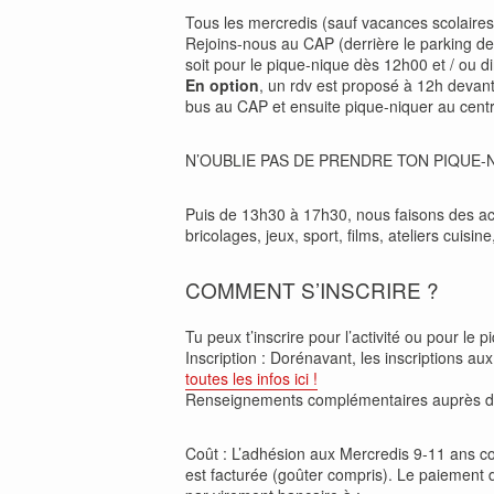
Tous les mercredis (sauf vacances scolaires e
Rejoins-nous au CAP (derrière le parking de 
soit pour le pique-nique dès 12h00 et / ou di
En option
, un rdv est proposé à 12h devan
bus au CAP et ensuite pique-niquer au centr
N’OUBLIE PAS DE PRENDRE TON PIQUE-
Puis de 13h30 à 17h30, nous faisons des ac
bricolages, jeux, sport, films, ateliers cuisin
COMMENT S’INSCRIRE ?
Tu peux t’inscrire pour l’activité ou pour le pi
Inscription : Dorénavant, les inscriptions au
toutes les infos ici !
Renseignements complémentaires auprès 
Coût : L’adhésion aux Mercredis 9-11 ans coû
est facturée (goûter compris). Le paiement de