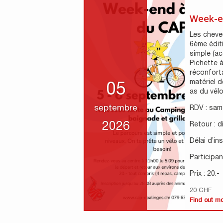
Week-e
Les cheveu
6ème édit
simple (ac
Pichette à
réconfort
matériel d
05
as du vélo 
septembre
RDV : sam
2026
Retour : 
Délai d’in
Participant
Prix : 20.-
20 CHF
Find out m