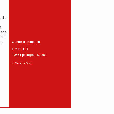
ette
a
nade
 du
.e
Centre d’animation
,
GMX9+RC
1066 Épalinges
,
Suisse
+ Google Map