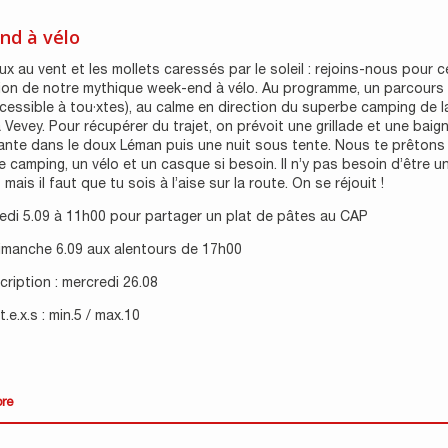
nd à vélo
x au vent et les mollets caressés par le soleil : rejoins-nous pour c
ion de notre mythique week-end à vélo. Au programme, un parcours
cessible à tou·xtes), au calme en direction du superbe camping de l
 Vevey. Pour récupérer du trajet, on prévoit une grillade et une baig
ante dans le doux Léman puis une nuit sous tente. Nous te prêtons
e camping, un vélo et un casque si besoin. Il n’y pas besoin d’être un
mais il faut que tu sois à l’aise sur la route. On se réjouit !
edi 5.09 à 11h00 pour partager un plat de pâtes au CAP
dimanche 6.09 aux alentours de 17h00
scription : mercredi 26.08
.e.x.s : min.5 / max.10
ore