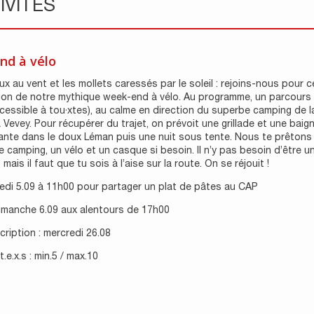
IVITÉS
nd à vélo
x au vent et les mollets caressés par le soleil : rejoins-nous pour c
ion de notre mythique week-end à vélo. Au programme, un parcours
cessible à tou·xtes), au calme en direction du superbe camping de l
 Vevey. Pour récupérer du trajet, on prévoit une grillade et une baig
ante dans le doux Léman puis une nuit sous tente. Nous te prêtons
e camping, un vélo et un casque si besoin. Il n’y pas besoin d’être un
mais il faut que tu sois à l’aise sur la route. On se réjouit !
edi 5.09 à 11h00 pour partager un plat de pâtes au CAP
dimanche 6.09 aux alentours de 17h00
scription : mercredi 26.08
.e.x.s : min.5 / max.10