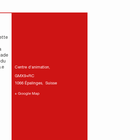
ette
a
nade
 du
.e
Centre d’animation
,
GMX9+RC
1066 Épalinges
,
Suisse
+ Google Map