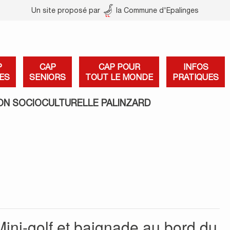
Un site proposé par
la Commune d'Epalinges
P
CAP
CAP POUR
INFOS
ES
SENIORS
TOUT LE MONDE
PRATIQUES
ON SOCIOCULTURELLE PALINZARD
Mini-golf et baignade au bord du