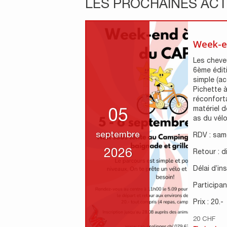
LES PROCHAINES ACT
Week-e
Les cheveu
6ème édit
simple (ac
Pichette à
réconfort
matériel d
05
as du vélo 
septembre
RDV : sam
2026
Retour : 
Délai d’in
Participant
Prix : 20.-
20 CHF