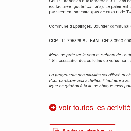
Coût : L’adhésion aux Mercredis 9-11 ans coû
est facturée (goûter compris). Le paiement de
par virement bancaire (pas de cash ni de Twi
Commune d’Epalinges, Boursier communal C
CCP
: 12-795329-8 /
IBAN
: CH18 0900 00
Merci de préciser le nom et prénom de l’enfan
* Si nécessaire, des bulletins de versement 
Le programme des activités est diffusé et 
Pour participer aux activités, il faut être i
ligne en général à la fin de chaque mois pour
voir toutes les activité
Ajouter au calendrier