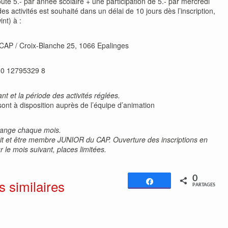
te 5.- par année scolaire + une participation de 5.- par mercredi
s activités est souhaité dans un délai de 10 jours dès l’inscription,
nt) à :
AP / Croix-Blanche 25, 1066 Epalinges
00 12795329 8
t et la période des activités réglées.
sont à disposition auprès de l’équipe d’animation
change chaque mois.
nscrit et être membre JUNIOR du CAP. Ouverture des inscriptions en
 le mois suivant, places limitées.
0
s similaires
Partagez
PARTAGES