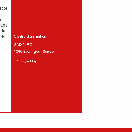
ette
a
nade
 du
.e
Centre d’animation
,
GMX9+RC
1066 Épalinges
,
Suisse
+ Google Map