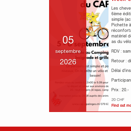
Les cheveu
6ème édit
simple (ac
Pichette à
réconfort
matériel d
05
as du vélo 
septembre
RDV : sam
2026
Retour : 
Délai d’in
Participant
Prix : 20.-
20 CHF
Find out m