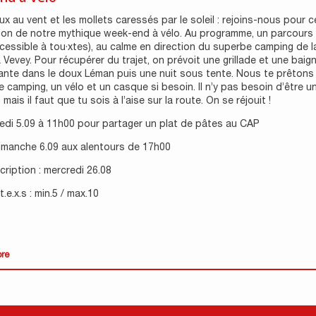
x au vent et les mollets caressés par le soleil : rejoins-nous pour c
ion de notre mythique week-end à vélo. Au programme, un parcours
cessible à tou·xtes), au calme en direction du superbe camping de l
 Vevey. Pour récupérer du trajet, on prévoit une grillade et une baig
ante dans le doux Léman puis une nuit sous tente. Nous te prêtons
e camping, un vélo et un casque si besoin. Il n’y pas besoin d’être un
mais il faut que tu sois à l’aise sur la route. On se réjouit !
edi 5.09 à 11h00 pour partager un plat de pâtes au CAP
dimanche 6.09 aux alentours de 17h00
scription : mercredi 26.08
.e.x.s : min.5 / max.10
ore