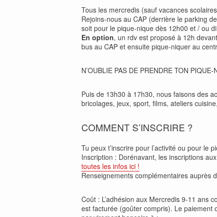
Tous les mercredis (sauf vacances scolaires e
Rejoins-nous au CAP (derrière le parking de 
soit pour le pique-nique dès 12h00 et / ou di
En option
, un rdv est proposé à 12h devan
bus au CAP et ensuite pique-niquer au centr
N’OUBLIE PAS DE PRENDRE TON PIQUE-
Puis de 13h30 à 17h30, nous faisons des ac
bricolages, jeux, sport, films, ateliers cuisin
COMMENT S’INSCRIRE ?
Tu peux t’inscrire pour l’activité ou pour le pi
Inscription : Dorénavant, les inscriptions au
toutes les infos ici !
Renseignements complémentaires auprès 
Coût : L’adhésion aux Mercredis 9-11 ans coû
est facturée (goûter compris). Le paiement de