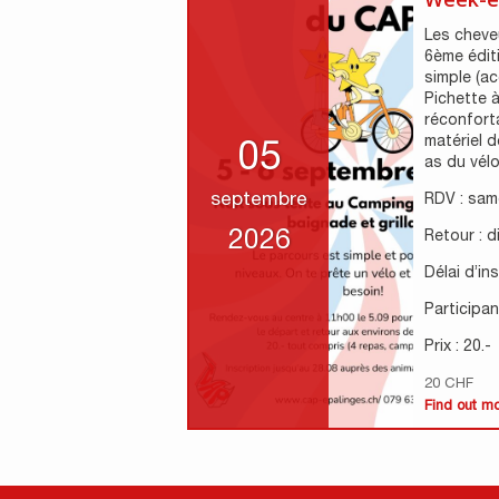
Les cheveu
6ème édit
simple (ac
Pichette à
réconfort
matériel d
05
as du vélo 
septembre
RDV : sam
2026
Retour : 
Délai d’in
Participant
Prix : 20.-
20 CHF
Find out m