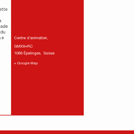
ette
a
nade
 du
.e
Centre d’animation
,
GMX9+RC
1066 Épalinges
,
Suisse
+ Google Map