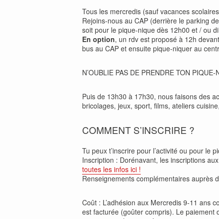
Tous les mercredis (sauf vacances scolaires e
Rejoins-nous au CAP (derrière le parking de 
soit pour le pique-nique dès 12h00 et / ou di
En option
, un rdv est proposé à 12h devan
bus au CAP et ensuite pique-niquer au centr
N’OUBLIE PAS DE PRENDRE TON PIQUE-
Puis de 13h30 à 17h30, nous faisons des ac
bricolages, jeux, sport, films, ateliers cuisin
COMMENT S’INSCRIRE ?
Tu peux t’inscrire pour l’activité ou pour le pi
Inscription : Dorénavant, les inscriptions au
toutes les infos ici !
Renseignements complémentaires auprès 
Coût : L’adhésion aux Mercredis 9-11 ans coû
est facturée (goûter compris). Le paiement de