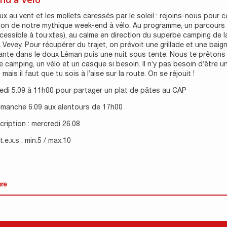
x au vent et les mollets caressés par le soleil : rejoins-nous pour c
ion de notre mythique week-end à vélo. Au programme, un parcours
cessible à tou·xtes), au calme en direction du superbe camping de l
 Vevey. Pour récupérer du trajet, on prévoit une grillade et une baig
ante dans le doux Léman puis une nuit sous tente. Nous te prêtons
e camping, un vélo et un casque si besoin. Il n’y pas besoin d’être un
mais il faut que tu sois à l’aise sur la route. On se réjouit !
edi 5.09 à 11h00 pour partager un plat de pâtes au CAP
dimanche 6.09 aux alentours de 17h00
scription : mercredi 26.08
.e.x.s : min.5 / max.10
ore