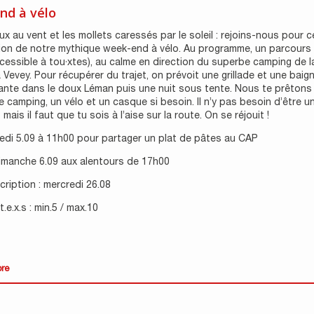
nd à vélo
x au vent et les mollets caressés par le soleil : rejoins-nous pour c
ion de notre mythique week-end à vélo. Au programme, un parcours
cessible à tou·xtes), au calme en direction du superbe camping de l
 Vevey. Pour récupérer du trajet, on prévoit une grillade et une baig
ante dans le doux Léman puis une nuit sous tente. Nous te prêtons
e camping, un vélo et un casque si besoin. Il n’y pas besoin d’être un
mais il faut que tu sois à l’aise sur la route. On se réjouit !
edi 5.09 à 11h00 pour partager un plat de pâtes au CAP
dimanche 6.09 aux alentours de 17h00
scription : mercredi 26.08
.e.x.s : min.5 / max.10
ore