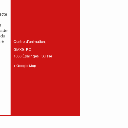
ette
a
nade
 du
.e
Centre d’animation
,
GMX9+RC
1066 Épalinges
,
Suisse
+ Google Map