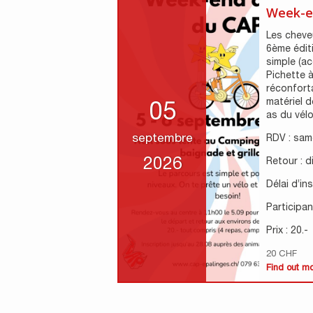
Week-e
Les cheveu
6ème édit
simple (ac
Pichette à
réconfort
matériel d
05
as du vélo 
septembre
RDV : sam
2026
Retour : 
Délai d’in
Participant
Prix : 20.-
20 CHF
Find out m