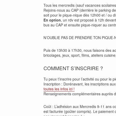
Tous les mercredis (sauf vacances scolaires e
Rejoins-nous au CAP (derrière le parking de 
soit pour le pique-nique dès 12h00 et / ou di
En option
, un rdv est proposé à 12h devan
bus au CAP et ensuite pique-niquer au centr
N’OUBLIE PAS DE PRENDRE TON PIQUE-
Puis de 13h30 à 17h30, nous faisons des ac
bricolages, jeux, sport, films, ateliers cuisin
COMMENT S’INSCRIRE ?
Tu peux t’inscrire pour l’activité ou pour le pi
Inscription : Dorénavant, les inscriptions au
toutes les infos ici !
Renseignements complémentaires auprès 
Coût : L’adhésion aux Mercredis 9-11 ans coû
est facturée (goûter compris). Le paiement de