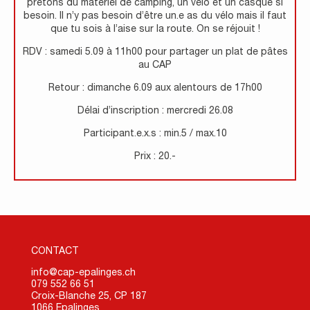
prêtons du matériel de camping, un vélo et un casque si
besoin. Il n’y pas besoin d’être un.e as du vélo mais il faut
que tu sois à l’aise sur la route. On se réjouit !
RDV : samedi 5.09 à 11h00 pour partager un plat de pâtes
au CAP
Retour : dimanche 6.09 aux alentours de 17h00
Délai d’inscription : mercredi 26.08
Participant.e.x.s : min.5 / max.10
Prix : 20.-
CONTACT
info@cap-epalinges.ch
079 552 66 51
Croix-Blanche 25, CP 187
1066 Epalinges