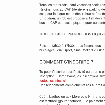
Tous les mercredis (sauf vacances scolaires e
Rejoins-nous au CAP (derrière le parking de 
soit pour le pique-nique dès 12h00 et / ou di
En option
, un rdv est proposé à 12h devan
bus au CAP et ensuite pique-niquer au centr
N’OUBLIE PAS DE PRENDRE TON PIQUE-
Puis de 13h30 à 17h30, nous faisons des ac
bricolages, jeux, sport, films, ateliers cuisin
COMMENT S’INSCRIRE ?
Tu peux t’inscrire pour l’activité ou pour le pi
Inscription : Dorénavant, les inscriptions au
toutes les infos ici !
Renseignements complémentaires auprès 
Coût : L’adhésion aux Mercredis 9-11 ans coû
est facturée (goûter compris). Le paiement de