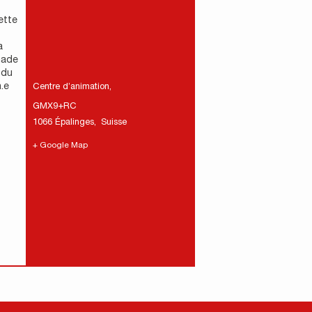
ette
a
nade
 du
.e
Centre d’animation
,
GMX9+RC
1066 Épalinges
,
Suisse
+ Google Map