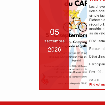
Les cheveu
6ème édit
simple (ac
Pichette à
réconfort
matériel d
05
as du vélo 
septembre
RDV : sam
2026
Retour : 
Délai d’in
Participant
Prix : 20.-
20 CHF
Find out m