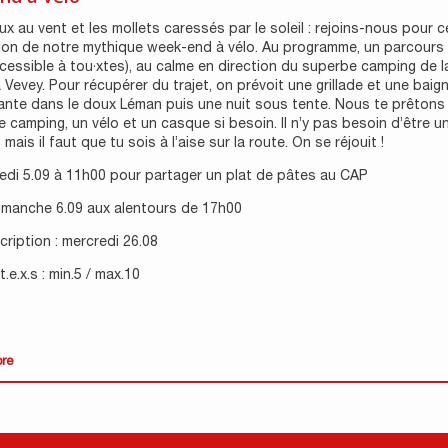
x au vent et les mollets caressés par le soleil : rejoins-nous pour c
ion de notre mythique week-end à vélo. Au programme, un parcours
cessible à tou·xtes), au calme en direction du superbe camping de l
 Vevey. Pour récupérer du trajet, on prévoit une grillade et une baig
ante dans le doux Léman puis une nuit sous tente. Nous te prêtons
e camping, un vélo et un casque si besoin. Il n’y pas besoin d’être un
mais il faut que tu sois à l’aise sur la route. On se réjouit !
edi 5.09 à 11h00 pour partager un plat de pâtes au CAP
dimanche 6.09 aux alentours de 17h00
scription : mercredi 26.08
.e.x.s : min.5 / max.10
ore