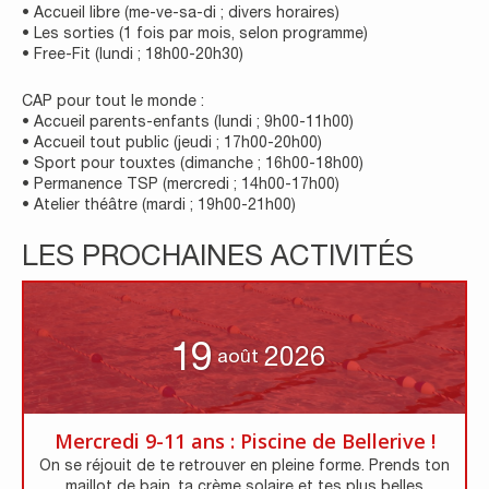
• Accueil libre (me-ve-sa-di ; divers horaires)
• Les sorties (1 fois par mois, selon programme)
• Free-Fit (lundi ; 18h00-20h30)
CAP pour tout le monde :
• Accueil parents-enfants (lundi ; 9h00-11h00)
• Accueil tout public (jeudi ; 17h00-20h00)
• Sport pour touxtes (dimanche ; 16h00-18h00)
• Permanence TSP (mercredi ; 14h00-17h00)
• Atelier théâtre (mardi ; 19h00-21h00)
LES PROCHAINES ACTIVITÉS
19
2026
août
Mercredi 9-11 ans : Piscine de Bellerive !
On se réjouit de te retrouver en pleine forme. Prends ton
maillot de bain, ta crème solaire et tes plus belles