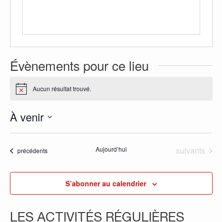
Évènements pour ce lieu
Aucun résultat trouvé.
Notice
À venir
Sélectionnez
une
Évènements
Aujourd’hui
suivants
Évènements
précédents
date.
S’abonner au calendrier
LES ACTIVITÉS RÉGULIÈRES