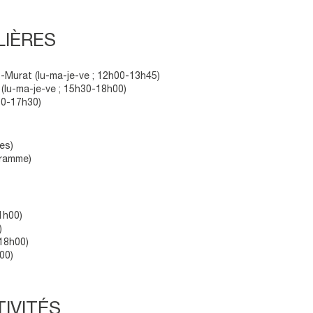
LIÈRES
s-Murat (lu-ma-je-ve ; 12h00-13h45)
(lu-ma-je-ve ; 15h30-18h00)
00-17h30)
res)
gramme)
1h00)
)
18h00)
00)
IVITÉS