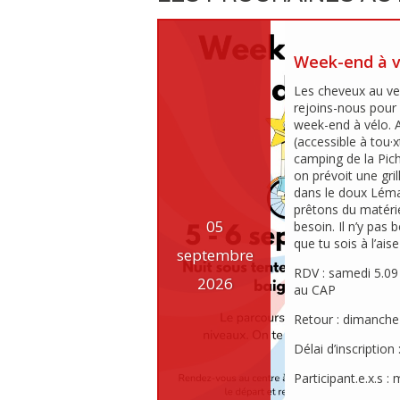
Week-end à v
Les cheveux au vent
rejoins-nous pour
week-end à vélo. 
(accessible à tou·
camping de la Pich
on prévoit une gri
dans le doux Léma
prêtons du matérie
05
besoin. Il n’y pas 
que tu sois à l’aise
septembre
RDV : samedi 5.09
2026
au CAP
Retour : dimanche
Délai d’inscription
Participant.e.x.s :