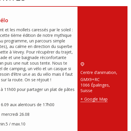
élo
 et les mollets caressés par le soleil :
 cette 6ème édition de notre mythique
Au programme, un parcours simple
xtes), au calme en direction du superbe
ette à Vevey. Pour récupérer du trajet,
llade et une baignade réconfortante
n puis une nuit sous tente. Nous te
l de camping, un vélo et un casque si
Centre d’animation
,
besoin d’être un.e as du vélo mais il faut
GMX9+RC
 sur la route. On se réjouit !
1066 Épalinges
,
 à 11h00 pour partager un plat de pâtes
Suisse
+ Google Map
 6.09 aux alentours de 17h00
 : mercredi 26.08
 min.5 / max.10