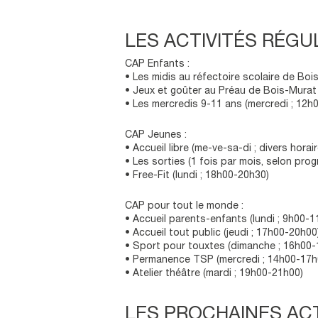
a
t
LES ACTIVITÉS RÉGU
e
CAP Enfants :
• Les midis au réfectoire scolaire de Boi
• Jeux et goûter au Préau de Bois-Murat 
• Les mercredis 9-11 ans (mercredi ; 12h
CAP Jeunes :
• Accueil libre (me-ve-sa-di ; divers horai
• Les sorties (1 fois par mois, selon pro
• Free-Fit (lundi ; 18h00-20h30)
CAP pour tout le monde :
• Accueil parents-enfants (lundi ; 9h00-1
• Accueil tout public (jeudi ; 17h00-20h00
• Sport pour touxtes (dimanche ; 16h00-
• Permanence TSP (mercredi ; 14h00-17h
• Atelier théâtre (mardi ; 19h00-21h00)
LES PROCHAINES ACT