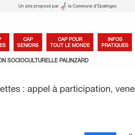
Un site proposé par
la Commune d'Epalinges
P
CAP
CAP POUR
INFOS
ES
SENIORS
TOUT LE MONDE
PRATIQUES
ON SOCIOCULTURELLE PALINZARD
ettes : appel à participation, ven