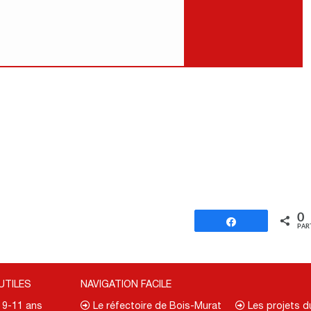
0
Partagez
PAR
UTILES
NAVIGATION FACILE
. 9-11 ans
Le réfectoire de Bois-Murat
Les projets 