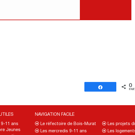
0
Partagez
PAR
UTILES
NAVIGATION FACILE
. 9-11 ans
Le réfectoire de Bois-Murat
Les projets 
re Jeunes
Les mercredis 9-11 ans
Les logement