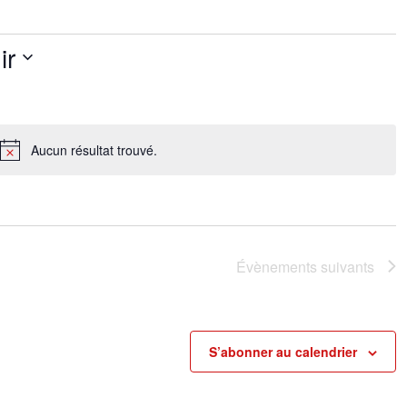
ir
Aucun résultat trouvé.
N
o
t
i
c
e
Évènements
suivants
S’abonner au calendrier