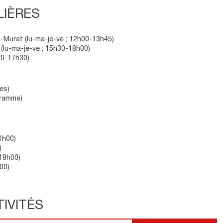
LIÈRES
s-Murat (lu-ma-je-ve ; 12h00-13h45)
(lu-ma-je-ve ; 15h30-18h00)
00-17h30)
res)
gramme)
1h00)
)
18h00)
00)
IVITÉS