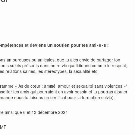
ompétences et deviens un soutien pour tes ami
×
e
×
s !
ions amoureuses ou amicales, que tu aies envie de partager ton
érents sujets présents dans notre vie quotidienne comme le respect,
s relations saines, les stéréotypes, la sexualité etc.
gramme « As de cœur : amitié, amour et sexualité sans violences »*,
iller tes amis qui pourraient en avoir besoin et tu pourras ajouter
nde nous te faisons un certificat pour la formation suivie).
re ainsi que 6 et 13 décembre 2024
 BMF