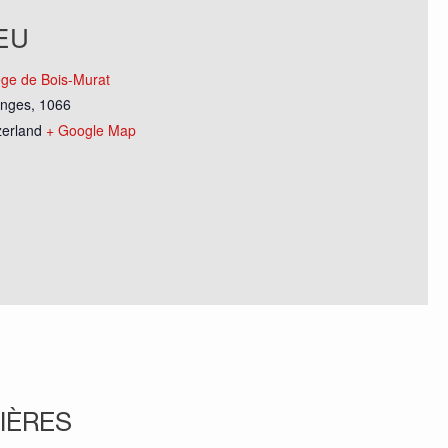
EU
ège de Bois-Murat
inges
,
1066
zerland
+ Google Map
IÈRES