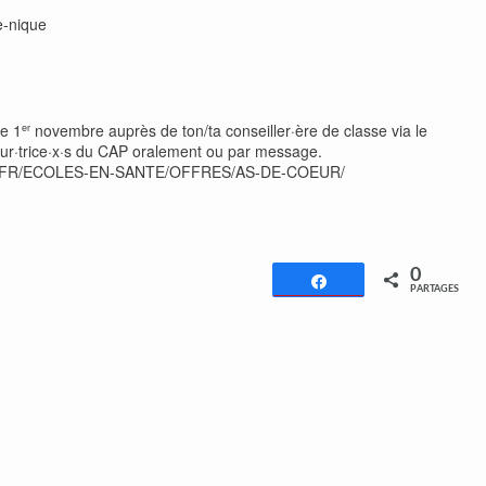
e-nique
e 1
novembre auprès de ton/ta conseiller·ère de classe via le
er
eur·trice·x·s du CAP oralement ou par message.
H/FR/ECOLES-EN-SANTE/OFFRES/AS-DE-COEUR/
0
Partagez
PARTAGES