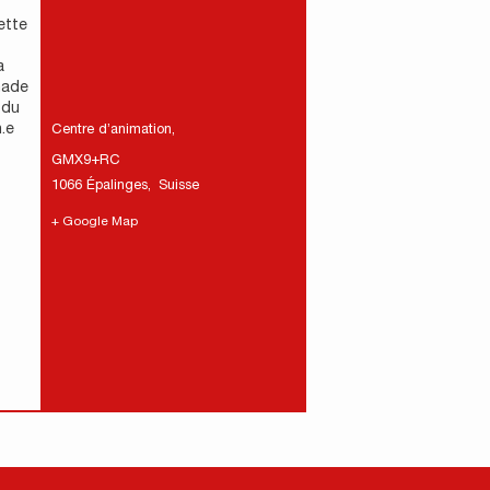
ette
a
nade
 du
.e
Centre d’animation
,
GMX9+RC
1066 Épalinges
,
Suisse
+ Google Map