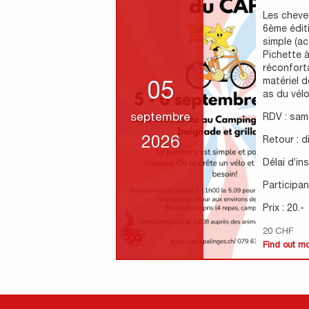
Les cheveu
6ème édit
simple (ac
Pichette à
réconfort
matériel d
05
as du vélo 
septembre
RDV : sam
2026
Retour : 
Délai d’in
Participant
Prix : 20.-
20 CHF
Find out m