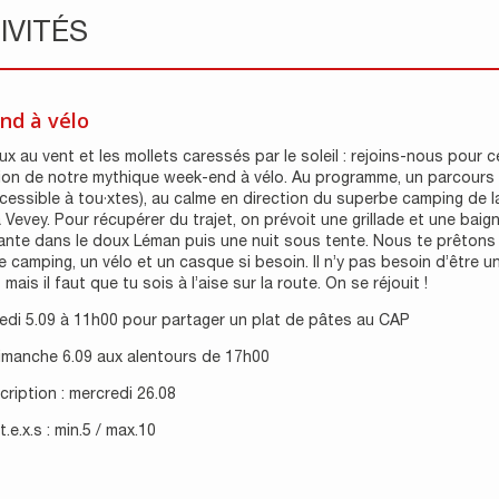
IVITÉS
nd à vélo
x au vent et les mollets caressés par le soleil : rejoins-nous pour c
ion de notre mythique week-end à vélo. Au programme, un parcours
cessible à tou·xtes), au calme en direction du superbe camping de l
 Vevey. Pour récupérer du trajet, on prévoit une grillade et une baig
ante dans le doux Léman puis une nuit sous tente. Nous te prêtons
e camping, un vélo et un casque si besoin. Il n’y pas besoin d’être un
mais il faut que tu sois à l’aise sur la route. On se réjouit !
edi 5.09 à 11h00 pour partager un plat de pâtes au CAP
dimanche 6.09 aux alentours de 17h00
scription : mercredi 26.08
.e.x.s : min.5 / max.10