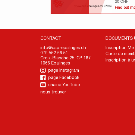
20 CHF
Find out m
CONTACT
DOCUMENTS 
info@cap-epalinges.ch
Inscription Me
079 552 66 51
Carte de memb
Croix-Blanche 25, CP 187
Inscription à u
1066 Epalinges
page Instagram
page Facebook
chaine YouTube
nous trouver