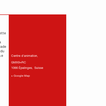
ette
a
nade
 du
.e
Centre d’animation
,
GMX9+RC
1066 Épalinges
,
Suisse
+ Google Map