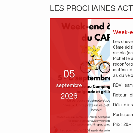
LES PROCHAINES ACT
Week-e
Les cheveu
6ème édit
simple (ac
Pichette à
réconfort
matériel d
05
as du vélo 
septembre
RDV : sam
2026
Retour : 
Délai d’in
Participant
Prix : 20.-