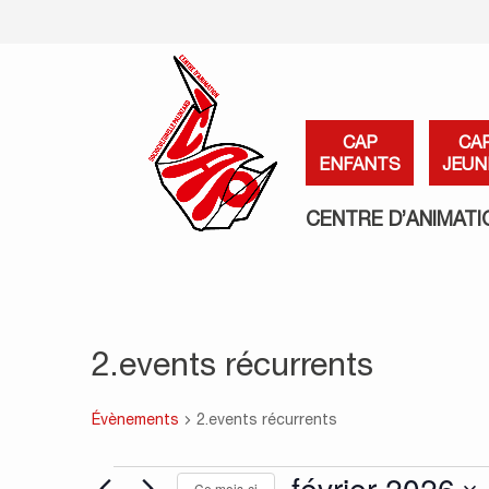
CAP
CA
ENFANTS
JEUN
CENTRE D’ANIMATI
2.events récurrents
Évènements
2.events récurrents
Évènements
février 2026
Ce mois-ci