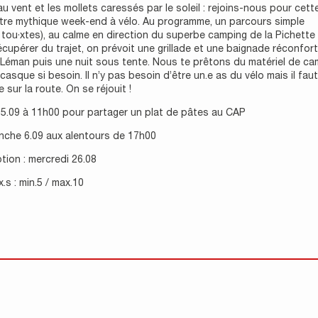
u vent et les mollets caressés par le soleil : rejoins-nous pour cet
otre mythique week-end à vélo. Au programme, un parcours simple
 tou·xtes), au calme en direction du superbe camping de la Pichette
écupérer du trajet, on prévoit une grillade et une baignade réconfor
 Léman puis une nuit sous tente. Nous te prêtons du matériel de ca
 casque si besoin. Il n’y pas besoin d’être un.e as du vélo mais il fau
se sur la route. On se réjouit !
 5.09 à 11h00 pour partager un plat de pâtes au CAP
anche 6.09 aux alentours de 17h00
ption : mercredi 26.08
x.s : min.5 / max.10