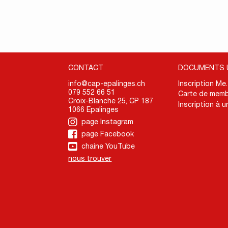
CONTACT
DOCUMENTS 
info@cap-epalinges.ch
Inscription Me
079 552 66 51
Carte de memb
Croix-Blanche 25, CP 187
Inscription à u
1066 Epalinges
page Instagram
page Facebook
chaine YouTube
nous trouver