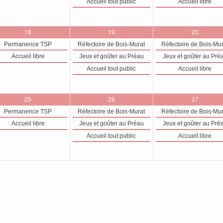
Accueil tout public
Accueil libre
2
3
3
18
19
20
évènements,
évènements,
évènements
Permanence TSP
Réfectoire de Bois-Murat
Réfectoire de Bois-Mu
Accueil libre
Jeux et goûter au Préau
Jeux et goûter au Pré
Accueil tout public
Accueil libre
2
3
3
25
26
27
évènements,
évènements,
évènements
Permanence TSP
Réfectoire de Bois-Murat
Réfectoire de Bois-Mu
Accueil libre
Jeux et goûter au Préau
Jeux et goûter au Pré
Accueil tout public
Accueil libre