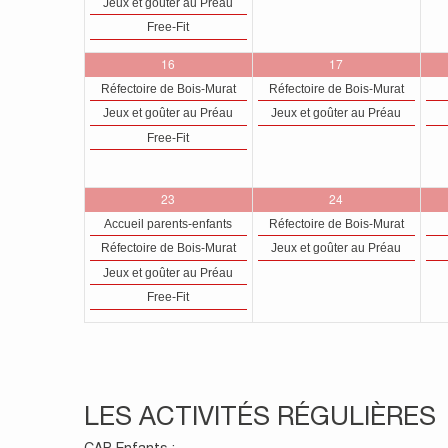
Jeux et goûter au Préau
Free-Fit
3
2
16
17
évènements,
évènements,
Réfectoire de Bois-Murat
Réfectoire de Bois-Murat
Jeux et goûter au Préau
Jeux et goûter au Préau
Free-Fit
4
2
23
24
évènements,
évènements,
Accueil parents-enfants
Réfectoire de Bois-Murat
Réfectoire de Bois-Murat
Jeux et goûter au Préau
Jeux et goûter au Préau
Free-Fit
LES ACTIVITÉS RÉGULIÈRES