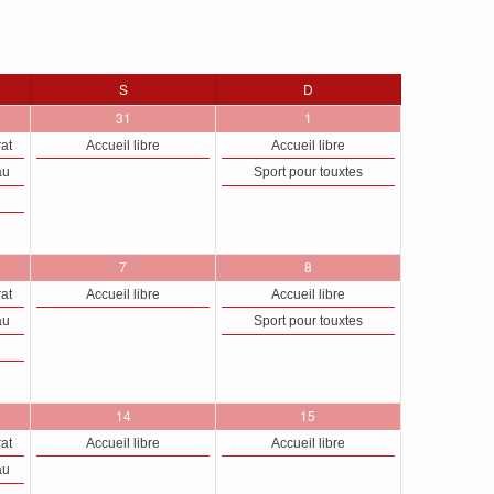
DI
S
SAMEDI
D
DIMANCHE
1
2
31
1
,
évènement,
évènements,
rat
Accueil libre
Accueil libre
au
Sport pour touxtes
1
2
7
8
s,
évènement,
évènements,
rat
Accueil libre
Accueil libre
au
Sport pour touxtes
1
1
14
15
,
évènement,
évènement,
rat
Accueil libre
Accueil libre
au