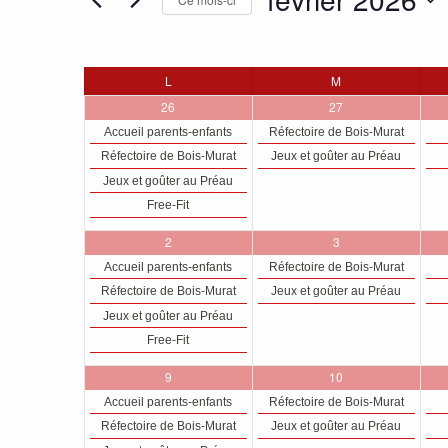
Sélectionnez
une
Calendrier
date.
L
LUNDI
M
MARDI
de
4
2
26
27
évènements,
évènements,
Évènements
Accueil parents-enfants
Réfectoire de Bois-Murat
Réfectoire de Bois-Murat
Jeux et goûter au Préau
Jeux et goûter au Préau
Free-Fit
4
2
2
3
évènements,
évènements,
Accueil parents-enfants
Réfectoire de Bois-Murat
Réfectoire de Bois-Murat
Jeux et goûter au Préau
Jeux et goûter au Préau
Free-Fit
4
2
9
10
évènements,
évènements,
Accueil parents-enfants
Réfectoire de Bois-Murat
Réfectoire de Bois-Murat
Jeux et goûter au Préau