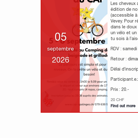
Les cheveux a
édition de n
(accessible à
Vevey. Pour r
dans le doux
un vélo et un
05
tu sois à l’ai
septembre
RDV : samedi
2026
Retour : dim
Délai d’inscri
Participant.e.
Prix : 20.-
20 CHF
Find out more