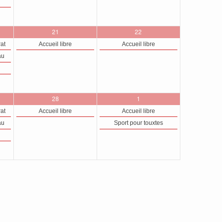
1
1
21
22
,
évènement,
évènement,
rat
Accueil libre
Accueil libre
au
1
2
28
1
,
évènement,
évènements,
rat
Accueil libre
Accueil libre
au
Sport pour touxtes