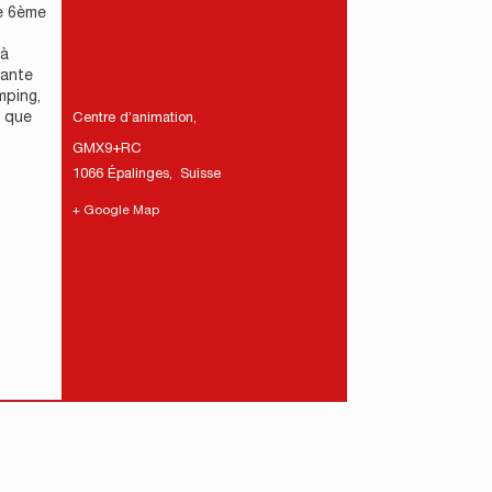
te 6ème
 à
tante
mping,
t que
Centre d’animation
,
GMX9+RC
1066 Épalinges
,
Suisse
+ Google Map