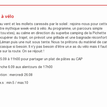
à vélo
u vent et les mollets caressés par le soleil : rejoins-nous pour cet
otre mythique week-end à vélo. Au programme, un parcours simple
 tou·xtes), au calme en direction du superbe camping de la Pichette
écupérer du trajet, on prévoit une grillade et une baignade réconfor
 Léman puis une nuit sous tente. Nous te prêtons du matériel de ca
 casque si besoin. Il n’y pas besoin d’être un.e as du vélo mais il fau
se sur la route. On se réjouit !
 5.09 à 11h00 pour partager un plat de pâtes au CAP
anche 6.09 aux alentours de 17h00
ption : mercredi 26.08
x.s : min.5 / max.10