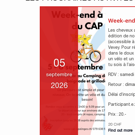
Week-end 
Les cheveux a
édition de n
(accessible à
Vevey. Pour r
dans le doux
un vélo et un
05
tu sois à l’ai
septembre
RDV : samedi
2026
Retour : dim
Délai d’inscri
Participant.e.
Prix : 20.-
20 CHF
Find out more