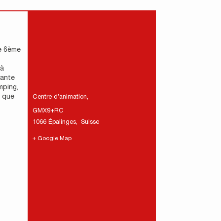
te 6ème
 à
tante
mping,
t que
Centre d’animation
,
GMX9+RC
1066 Épalinges
,
Suisse
+ Google Map