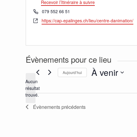
Recevoir l’Itinéraire à suivre
Téléphone
079 552 66 51
Site
https://cap-epalinges.ch/lieu/centre-danimation/
web
Évènements pour ce lieu
À venir
Aujourd’hui
Aucun
Sélectionnez
résultat
une
Notice
trouvé.
date.
Évènements
précédents