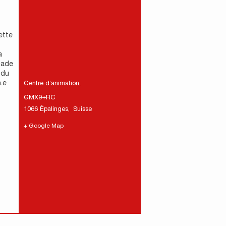
ette
a
nade
 du
.e
Centre d’animation
,
GMX9+RC
1066 Épalinges
,
Suisse
+ Google Map