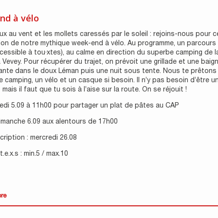
nd à vélo
x au vent et les mollets caressés par le soleil : rejoins-nous pour c
ion de notre mythique week-end à vélo. Au programme, un parcours
cessible à tou·xtes), au calme en direction du superbe camping de l
 Vevey. Pour récupérer du trajet, on prévoit une grillade et une baig
ante dans le doux Léman puis une nuit sous tente. Nous te prêtons
e camping, un vélo et un casque si besoin. Il n’y pas besoin d’être un
mais il faut que tu sois à l’aise sur la route. On se réjouit !
edi 5.09 à 11h00 pour partager un plat de pâtes au CAP
dimanche 6.09 aux alentours de 17h00
scription : mercredi 26.08
.e.x.s : min.5 / max.10
ore