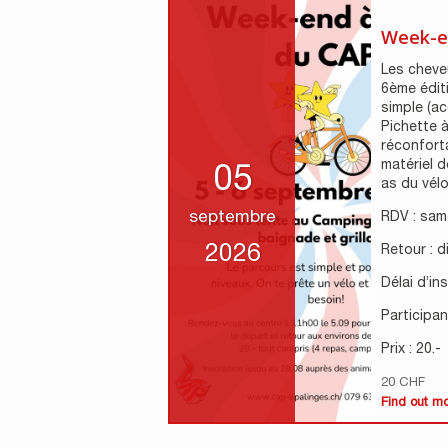
Week-e
Les cheveu
6ème édit
simple (ac
Pichette à
réconfort
matériel d
05
as du vélo 
septembre
RDV : sam
2026
Retour : 
Délai d’in
Participant
Prix : 20.-
20 CHF
Find out m