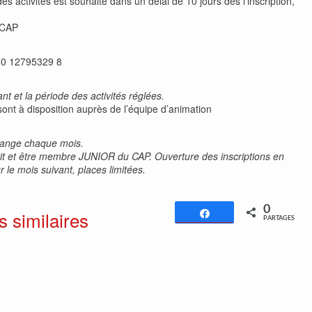
s activités est souhaité dans un délai de 10 jours dès l’inscription,
 CAP
00 12795329 8
t et la période des activités réglées.
sont à disposition auprès de l’équipe d’animation
change chaque mois.
nscrit et être membre JUNIOR du CAP. Ouverture des inscriptions en
 le mois suivant, places limitées.
0
s similaires
Partagez
PARTAGES