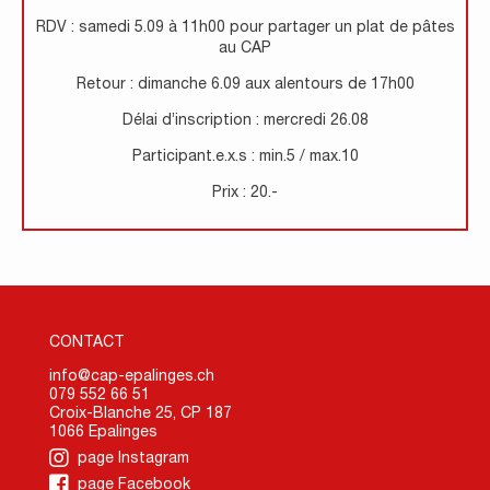
RDV : samedi 5.09 à 11h00 pour partager un plat de pâtes
au CAP
Retour : dimanche 6.09 aux alentours de 17h00
Délai d’inscription : mercredi 26.08
Participant.e.x.s : min.5 / max.10
Prix : 20.-
CONTACT
info@cap-epalinges.ch
079 552 66 51
Croix-Blanche 25, CP 187
1066 Epalinges
page Instagram
page Facebook